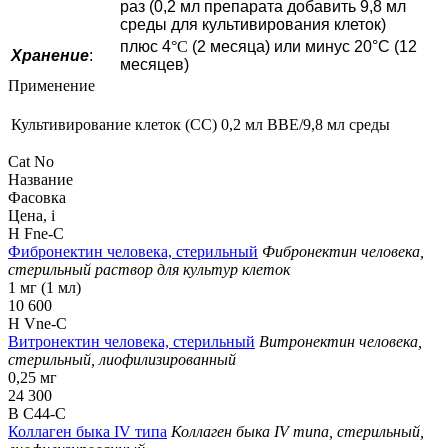
раз (0,2 мл препарата добавить 9,8 мл
среды для культивирования клеток)
плюс 4
°C
(2 месяца) или минус 20°C (12
Хранение
:
месяцев)
Применение
Культивирование клеток (CC)
0,2 мл BBE/9,8 мл среды
Cat No
Название
Фасовка
Цена,
i
H Fne-C
Фибронектин человека, стерильный
Фибронектин человека,
стерильный раствор для культур клеток
1 мг (1 мл)
10 600
H Vne-C
Витронектин человека, стерильный
Витронектин человека,
стерильный, лиофилизированный
0,25 мг
24 300
B C44-C
Коллаген быка IV типа
Коллаген быка IV типа, стерильный,