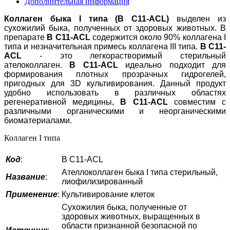
Дополнительная информация
Коллаген быка I типа (B C11-ACL)
выделен из
сухожилий быка, полученных от здоровых животных. В
препарате
B C11-ACL
содержится около 90% коллагена I
типа и незначительная примесь коллагена III типа.
B C11-
ACL
- это легкорастворимый стерильный
ателоколлаген.
B C11-АCL
идеально подходит для
формирования плотных прозрачных гидрогелей,
пригодных для 3D культивирования. Данный продукт
удобно использовать в различных областях
регенеративной медицины,
B C11-АCL
совместим с
различными органическими и неорганическими
биоматериалами.
Коллаген I типа
Код
:
B C11-ACL
Ателлоколлаген быка I типа стерильный,
Название
:
лиофилизированный
Применение
:
Культивирование клеток
Сухожилия быка, полученные от
здоровых животных, выращенных в
области признанной безопасной по