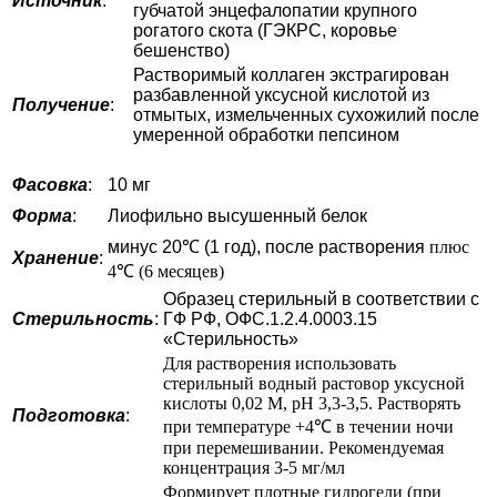
Источник
:
губчатой энцефалопатии крупного
рогатого скота (ГЭКРС, коровье
бешенство)
Растворимый коллаген экстрагирован
разбавленной уксусной кислотой из
Получение
:
отмытых, измельченных сухожилий после
умеренной обработки пепсином
Фасовка
:
10 мг
Форма
:
Лиофильно высушенный белок
минус 20℃ (1 год), после растворения
плюс
Хранение
:
4℃ (6 месяцев)
Образец стерильный в соответствии с
Стерильность
:
ГФ РФ, ОФС.1.2.4.0003.15
«Стерильность»
Для растворения использовать
стерильный водный растовор уксусной
кислоты 0,02 М, pH 3,3-3,5. Растворять
Подготовка
:
при температуре +4℃ в течении ночи
при перемешивании. Рекомендуемая
концентрация 3-5 мг/мл
Формирует плотные гидрогели (при