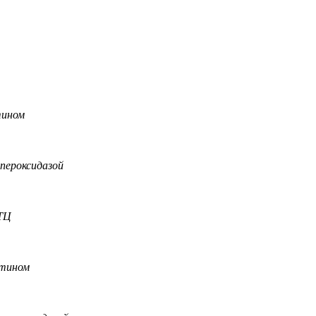
тином
 пероксидазой
ИТЦ
отином