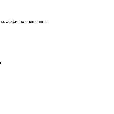
 типа, аффинно-очищенные
ды