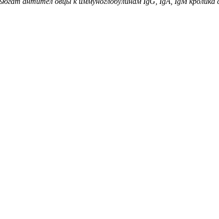
ъюгат антител овцы к иммуноглобулинам IgG, IgA, IgM кролика 
азана без уче