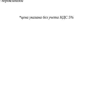
с пероксидазой
та НДС 5%