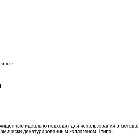
щенные
i
о-очищенные идеально подходят для использования в метод
 термически денатурированным коллагеном II типа.