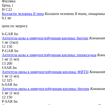
Фасовка
Цена,
i
H C22
Коллаген человека II типа
Коллаген человека II типа, очищенны
0,1 мг
цена по запросу
b-GAR Iss
Антитела козы к иммуноглобулинам кролика: биотин
Конъюгат
1 мг (1мл)
12 150
P-GAR Iss
Антитела козы к иммуноглобулинам кролика: пероксидаза
Конъ
1 мг (1 мл)
13 200
f-SAR Iss
Антитела овцы к иммуноглобулинам кролика: ФИТЦ
Конъюгат
1 мг (1 мл)
12 325
b-SAR Iss
Антитела овцы к иммуноглобулинам кролика: биотин
Конъюгат
1 мг (1 мл)
12 150
P-SAR Iss