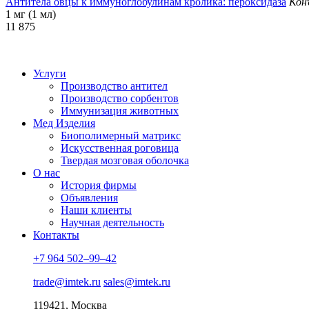
Антитела овцы к иммуноглобулинам кролика: пероксидаза
Кон
1 мг (1 мл)
11 875
*цена ук
Услуги
Производство антител
Производство сорбентов
Иммунизация животных
Мед Изделия
Биополимерный матрикс
Искусственная роговица
Твердая мозговая оболочка
О нас
История фирмы
Объявления
Наши клиенты
Научная деятельность
Контакты
+7 964 502–99–42
trade@imtek.ru
sales@imtek.ru
119421, Москва