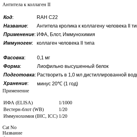
Антитела к коллаген II
Код
:
RAH C22
Название
:
Антитела кролика к коллагену человека II
Применение
:
ИФА, Блот, Иммунохимия
Иммуноген
:
коллаген человека II типа
Фасовка
:
0,1 мг
Форма
:
Лиофильно высушенный белок
Подготовка
:
Растворить в 1,0 мл дистиллированной во
Хранение
:
минус 20℃ (1 год)
Применение
ИФА (ELISA)
1/1000
Вестерн-блот (WB)
1/20
Иммунохимия (IHC, ICC)
1/20
Cat No
Название