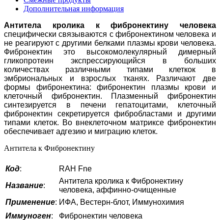
Дополнительная информация
Антитела кролика к фибронектину человека
специфически связываются с фибронектином человека и
не реагируют с другими белками плазмы крови человека.
Фибронектин это высокомолекулярный димерный
гликопротеин экспрессирующийся в больших
количествах различными типами клеткок в
эмбриональных и взрослых тканях. Различают две
формы фибронектина: фибронектин плазмы крови и
клеточный фибронектин. Плазменный фибронектин
синтезируется в печени гепатоцитами, клеточный
фибронектин секретируется фибробластами и другими
типами клеток. Во внеклеточном матриксе фибронектин
обеспечивает адгезию и миграцию клеток.
Антитела к Фибронектину
Код
:
RAH Fne
Антитела кролика к Фибронектину
Название
:
человека, аффинно-очищенные
Применение
:
ИФА, Вестерн-блот, Иммунохимия
Иммуноген
:
Фибронектин человека