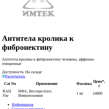
Антитела кролика к
фибронектину
Антитела кролика к фибронектину человека, аффинно-
очищенные
Доступность:
На складе
Распечатать
Цена*,
Cat No
Применение
Фасовка
i
RAH
ИФА, Вестерн-блот,
1 мг
24800
Fne
Иммунохимия
Информация
Смежные продукты