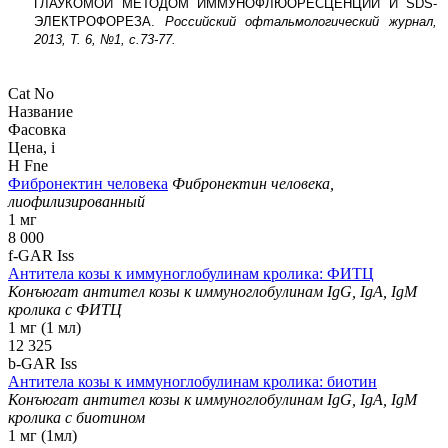
ГЛАУКОМОЙ МЕТОДОМ ИММУНОФЛЮОРЕСЦЕНЦИИ И SDS-
ЭЛЕКТРОФОРЕЗА.
Российский офтальмологический журнал,
2013, Т. 6, №1, с.73-77.
Cat No
Название
Фасовка
Цена,
i
H Fne
Фибронектин человека
Фибронектин человека,
лиофилизированный
1 мг
8 000
f-GAR Iss
Антитела козы к иммуноглобулинам кролика: ФИТЦ
Конъюгат антител козы к иммуноглобулинам IgG, IgA, IgM
кролика с ФИТЦ
1 мг (1 мл)
12 325
b-GAR Iss
Антитела козы к иммуноглобулинам кролика: биотин
Конъюгат антител козы к иммуноглобулинам IgG, IgA, IgM
кролика с биотином
1 мг (1мл)