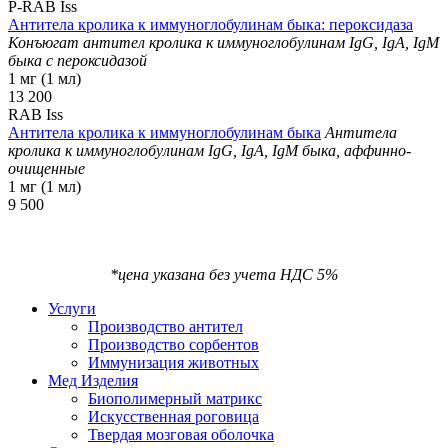
P-RAB Iss
Антитела кролика к иммуноглобулинам быка: пероксидаза
Конъюгат антител кролика к иммуноглобулинам IgG, IgA, IgM
быка с пероксидазой
1 мг (1 мл)
13 200
RAB Iss
Антитела кролика к иммуноглобулинам быка
Антитела
кролика к иммуноглобулинам IgG, IgA, IgM быка, аффинно-
очищенные
1 мг (1 мл)
9 500
*цена указана без учета НДС 5%
Услуги
Производство антител
Производство сорбентов
Иммунизация животных
Мед Изделия
Биополимерный матрикс
Искусственная роговица
Твердая мозговая оболочка