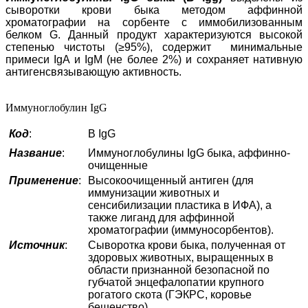
сыворотки крови быка методом аффинной
хроматографии на сорбенте с иммобилизованным
белком G. Данный продукт характеризуются высокой
степенью чистоты (≥95%), содержит минимальные
примеси IgA и IgM (не более 2%) и сохраняет нативную
антигенсвязывающую активность.
Иммуноглобулин IgG
Код
:
B IgG
Название
:
Иммуноглобулины IgG быка, аффинно-
очищенные
Применение
:
Высокоочищенный антиген (для
иммунизации животных и
сенсибилизации пластика в ИФА), а
также лиганд для аффинной
хроматографии (иммуносорбентов).
Источник
:
Сыворотка крови быка, полученная от
здоровых животных, выращенных в
области признанной безопасной по
губчатой энцефалопатии крупного
рогатого скота (ГЭКРС, коровье
бешенство).