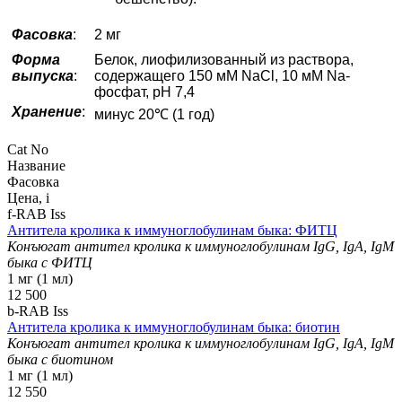
Фасовка
:
2 мг
Форма
Белок, лиофилизованный из раствора,
выпуска
:
содержащего 150 мМ NaCl, 10 мМ Na-
фосфат, рН 7,4
Хранение
:
минус 20℃ (1 год)
Cat No
Название
Фасовка
Цена,
i
f-RAB Iss
Антитела кролика к иммуноглобулинам быка: ФИТЦ
Конъюгат антител кролика к иммуноглобулинам IgG, IgA, IgM
быка с ФИТЦ
1 мг (1 мл)
12 500
b-RAB Iss
Антитела кролика к иммуноглобулинам быка: биотин
Конъюгат антител кролика к иммуноглобулинам IgG, IgA, IgM
быка с биотином
1 мг (1 мл)
12 550