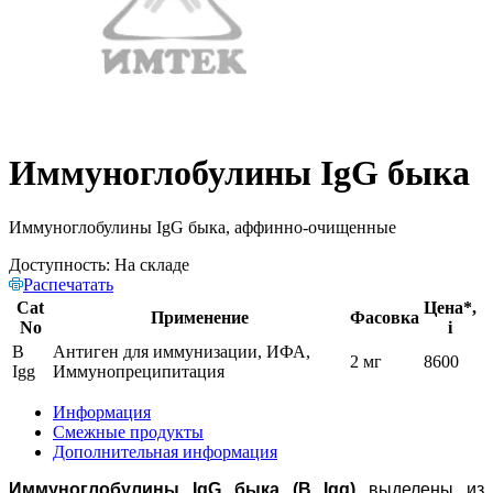
Иммуноглобулины IgG быка
Иммуноглобулины IgG быка, аффинно-очищенные
Доступность:
На складе
Распечатать
Cat
Цена*,
Применение
Фасовка
No
i
B
Антиген для иммунизации, ИФА,
2 мг
8600
Igg
Иммунопреципитация
Информация
Смежные продукты
Дополнительная информация
Иммуноглобулины IgG быка (B Igg)
выделены из