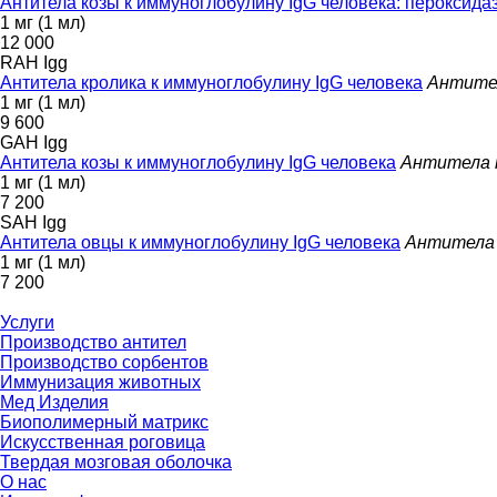
Антитела козы к иммуноглобулину IgG человека: пероксида
1 мг (1 мл)
12 000
RAH Igg
Антитела кролика к иммуноглобулину IgG человека
Антител
1 мг (1 мл)
9 600
GAH Igg
Антитела козы к иммуноглобулину IgG человека
Антитела к
1 мг (1 мл)
7 200
SAH Igg
Антитела овцы к иммуноглобулину IgG человека
Антитела 
1 мг (1 мл)
7 200
*цена ук
Услуги
Производство антител
Производство сорбентов
Иммунизация животных
Мед Изделия
Биополимерный матрикс
Искусственная роговица
Твердая мозговая оболочка
О нас