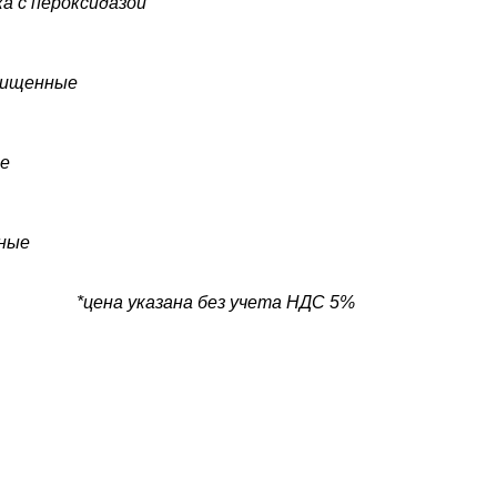
а с пероксидазой
очищенные
ые
нные
та НДС 5%