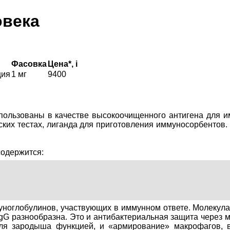
овека
Фасовка
Цена*,
i
ция
1 мг
9400
пользованы в качестве высокоочищенного антигена для и
ских тестах, лиганда для приготовления иммуносорбенто
одержится:
глобулинов, участвующих в иммунном ответе. Молекула I
IgG разнообразна. Это и антибактериальная защита через 
ля зародыша функцией, и «армирование» макрофагов, в 