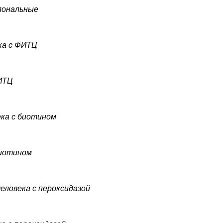
лональные
ка с ФИТЦ
ФИТЦ
ека с биотином
биотином
еловека с пероксидазой