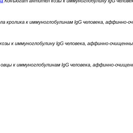
за
Конъюгат антител козы к иммуноглобулину IgG человек
а кролика к иммуноглобулинам IgG человека, аффинно-
озы к иммуноглобулину IgG человека, аффинно-очищенн
овцы к иммуноглобулинам IgG человека, аффинно-очище
азана без уче