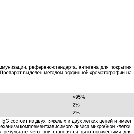
ммунизации, референс-стандарта, антигена для покрытия
в. Препарат выделен методом аффинной хроматографии на
>95%
2%
2%
gG состоит из двух тяжелых и двух легких цепей и имеет
механизм комплементзависимого лизиса микробной клетки,
результате чего они становятся цитотоксическими для