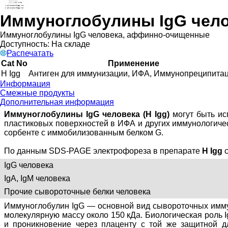
Иммуноглобулины IgG чел
Иммуноглобулины IgG человека, аффинно-очищенные
Доступность:
На складе
Распечатать
Cat No
Применение
H Igg
Антиген для иммунизации, ИФА, Иммунопреципита
Информация
Смежные продукты
Дополнительная информация
Иммуноглобулины IgG человека (H Igg)
могут быть ис
пластиковых поверхностей в ИФА и других иммунологиче
сорбенте с иммобилизованным белком G.
По данным SDS-PAGE электрофореза в препарате
H Igg
с
IgG человека
IgA, IgM человека
Прочие сывороточные белки человека
Иммуноглобулин IgG — основной вид сывороточных иммуно
молекулярную массу около 150 кДа. Биологическая роль 
и проникновение через плаценту с той же защитной д