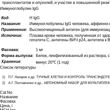
трансплантатов и опухолей, и участие в повышенной реак
Иммуноглобулин IgG
Код
:
H IgG
Название
:
Иммуноглобулины IgG человека, аффинно
Применение
:
Высокоочищенный антиген (для иммунизаци
Источник
:
Плазма крови человека, полученная от здор
гепатита С, антигены ВИЧ p24, антитела к 
Фасовка
:
1 мг
Форма выпуска
:
Белок, лиофилизованный из раствора, 
Хранение
:
минус 20℃ (1 год)
Список литературы
1)
П.Г. Назаров и др.
ТУЧНЫЕ КЛЕТКИ И КОНТРОЛЬ ТРАНСЭНДОТЕ
2)
А.Г. Полтавченко и др., АВТОНОМНЫЙ НАБОР ДЛЯ МУЛЬТИ
Cat No
Название
Фасовка
Цена,
i