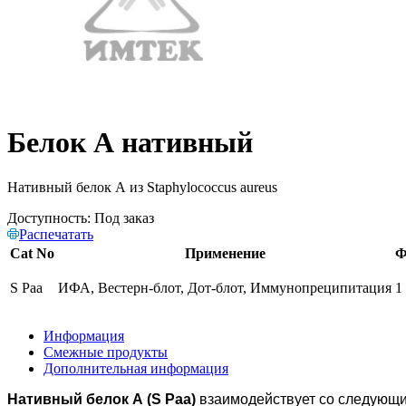
Белок А нативный
Нативный белок А из Staphylococcus aureus
Доступность:
Под заказ
Распечатать
Cat No
Применение
Ф
S Paa
ИФА, Вестерн-блот, Дот-блот, Иммунопреципитация
1
Информация
Смежные продукты
Дополнительная информация
Нативный белок А (S Paa)
взаимодействует со следующ