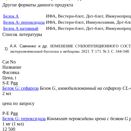
Другие форматы данного продукта
Белок А
ИФА, Вестерн-блот, Дот-блот, Иммунопре
Белок А: пероксидаза
ИФА, Вестерн-блот, Иммунохимия, Дот-бл
Белок А нативный
ИФА, Вестерн-блот, Дот-блот, Иммунопре
Список литературы
А.А. Савченко и др.
ИЗМЕНЕНИЕ СУБПОПУЛЯЦИОННОГО СОСТ
1)
экспериментальной биологии и медицины
. 2021. Т. 171. № 3. С. 344-348.
Cat No
Название
Фасовка
Цена,
i
S-E Pgg
Белок G: сефароза
Белок G, иммобилизованный на сефарозу CL-
2 мл
цена по запросу
P-E Pgg
Белок G: пероксидаза
Конъюгат пероксидазы хрена с белком G
1 мг (1 мл)
12 500