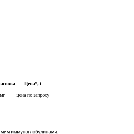
асовка
Цена*,
i
 мг
цена по запросу
имим иммуноглобулинами: