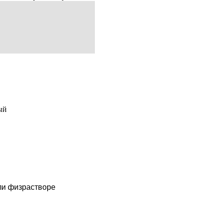
ный
ли физрастворе