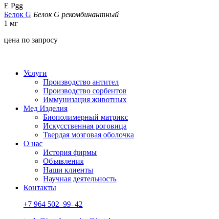
E Pgg
Белок G
Белок G рекомбинантный
1 мг
цена по запросу
*цена ук
Услуги
Производство антител
Производство сорбентов
Иммунизация животных
Мед Изделия
Биополимерный матрикс
Искусственная роговица
Твердая мозговая оболочка
О нас
История фирмы
Объявления
Наши клиенты
Научная деятельность
Контакты
+7 964 502–99–42