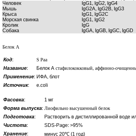
Человек
IgG1, IgG2, IgG4
Мышь
IgG2A, IgG2B, IgG3
Крыса
IgG1, IgG2C
Морская свинка
IgG1, IgG2
Кролик
IgG
Собака
IgGA, IgGB, IgGC, IgGD
Белок А
Код
:
S Paa
Название
:
Белок А
стафилококковый, аффинно-очищен
Применение
:
ИФА, блот
Источник
:
e.coli
Фасовка
:
1 мг
Форма выпуска
:
Лиофильно высушенный белок
Подготовка
:
Растворить в дистиллированной воде и
Чистота
:
SDS-Page: >95%
Хранение
:
минус 20℃ (1 год)