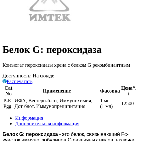
Белок G: пероксидаза
Конъюгат пероксидазы хрена с белком G рекомбинантным
Доступность:
На складе
Распечатать
Cat
Цена*,
Применение
Фасовка
No
i
P-E
ИФА, Вестерн-блот, Иммунохимия,
1 мг
12500
Pgg
Дот-блот, Иммунопреципитация
(1 мл)
Информация
Дополнительная информация
Белок G: пероксидаза
- это белок, связывающий Fc-
участок иммуноглобулинов G различных видов, включая