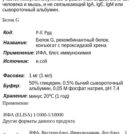
человека и мышь, и не связывающий IgA, IgE, IgM или
сывороточный альбумин.
Белок G
Код
:
P-E Pgg
Белок G, рекомбинантный белок,
Название
:
конъюгат с пероксидазой хрена
Применение
:
ИФА, блот, иммунохимия
Источник
:
e.coli
Фасовка
:
1 мг (1 мл)
50% глицерин, 0,5% бычий сывороточный
Буфер
:
альбумин, 0,05 М фосфат натрия, pH 7,4
Хранение
:
минус 20℃ (1 год)
Применение
ИФА (ELISA)
1/1000-1/10000
Другие форматы данного продукта
ИФА, Вестерн-блот, Иммунохимия, Дот-блот,
1