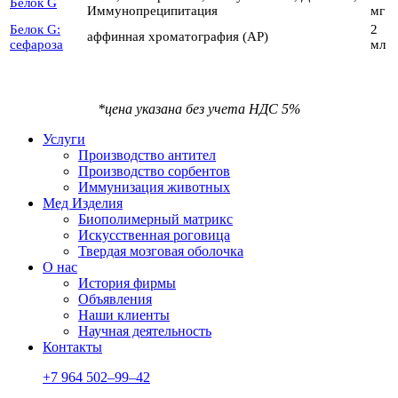
Белок G
Иммунопреципитация
мг
Белок G:
2
аффинная хроматография (AP)
сефароза
мл
*цена указана без учета НДС 5%
Услуги
Производство антител
Производство сорбентов
Иммунизация животных
Мед Изделия
Биополимерный матрикс
Искусственная роговица
Твердая мозговая оболочка
О нас
История фирмы
Объявления
Наши клиенты
Научная деятельность
Контакты
+7 964 502–99–42