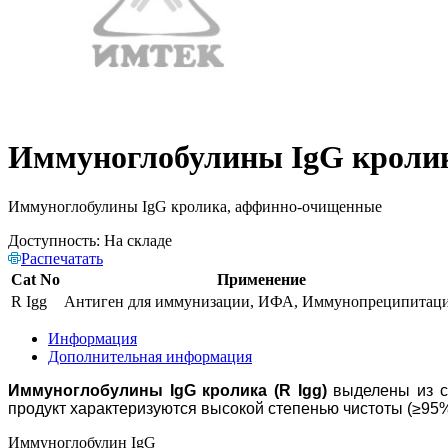
Иммуноглобулины IgG кроли
Иммуноглобулины IgG кролика, аффинно-очищенные
Доступность:
На складе
Распечатать
Cat No
Применение
R Igg
Антиген для иммунизации, ИФА, Иммунопреципитац
Информация
Дополнительная информация
Иммуноглобулины IgG кролика (R Igg)
выделены из с
продукт характеризуются высокой степенью чистоты (≥95
Иммуноглобулин IgG