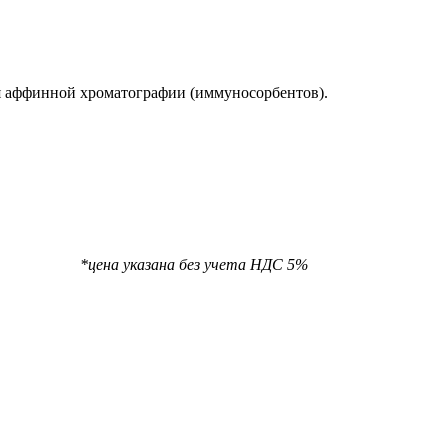
я аффинной хроматографии (иммуносорбентов).
та НДС 5%