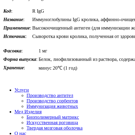
Код
:
R IgG
Название
:
Иммуноглобулины IgG кролика, аффинно-очищ
Применение
:
Высокоочищенный антиген (для иммунизации жи
Источник
:
Сыворотка крови кролика, полученная от здоро
Фасовка
:
1 мг
Форма выпуска
:
Белок, лиофилизованный из раствора, содерж
Хранение
:
минус 20℃ (1 год)
*цена ук
Услуги
Производство антител
Производство сорбентов
Иммунизация животных
Мед Изделия
Биополимерный матрикс
Искусственная роговица
Твердая мозговая оболочка
О нас