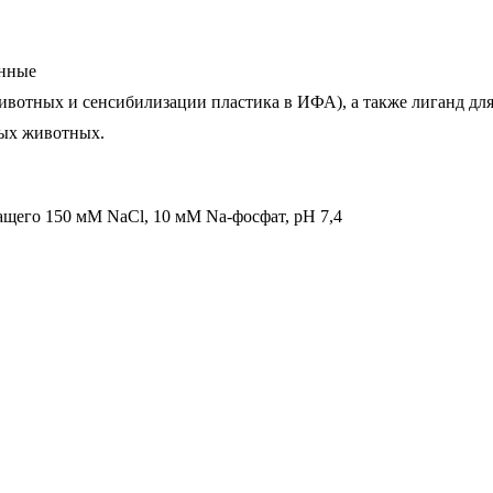
енные
вотных и сенсибилизации пластика в ИФА), а также лиганд дл
вых животных.
ащего 150 мМ NaCl, 10 мМ Na-фосфат, рН 7,4
азана без уче