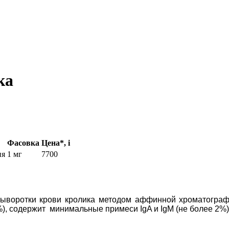
ка
Фасовка
Цена*,
i
ия
1 мг
7700
ыворотки крови кролика методом аффинной хроматограф
%), содержит минимальные примеси IgA и IgM (не более 2%