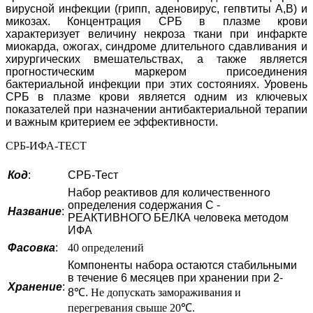
вирусной инфекции (грипп, аденовирус, гепвтиты А,В) и
микозах. Концентрация СРБ в плазме крови
характеризует величину некроза ткани при инфаркте
миокарда, ожогах, синдроме длительного сдавливания и
хирургических вмешательствах, а также является
прогностическим маркером присоединения
бактериальной инфекции при этих состояниях. Уровень
СРБ в плазме крови является одним из ключевых
показателей при назначении антибактериальной терапии
и важным критерием ее эффективности.
СРБ-ИФА-ТЕСТ
Код
:
СРБ-Тест
Набор реактивов для количественного
определения содержания С -
Название
:
РЕАКТИВНОГО БЕЛКА человека методом
ИФА
Фасовка
:
40 определений
Компоненты набора остаются стабильными
в течение 6 месяцев при хранении при 2-
Хранение
:
8℃.
Не допускать замораживания и
перегревания свыше 20℃.