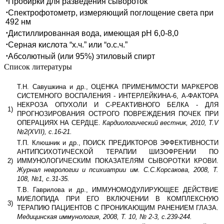
⋅
Пробирки для разведения сывороток
⋅
Спектрофотометр, измеряющий поглощение света при
492 нм
⋅
Дистиллированная вода, имеющая рН 6,0-8,0
⋅
Серная кислота “х.ч.” или “о.с.ч.”
⋅
Абсолютный (или 95%) этиловый спирт
Список литературы
Т.Н. Савушкина и др., ОЦЕНКА ПРИМЕНИМОСТИ МАРКЕРОВ
СИСТЕМНОГО ВОСПАЛЕНИЯ - ИНТЕРЛЕЙКИНА-6, А-ФАКТОРА
НЕКРОЗА ОПУХОЛИ И С-РЕАКТИВНОГО БЕЛКА - ДЛЯ
1)
ПРОГНОЗИРОВАНИЯ ОСТРОГО ПОВРЕЖДЕНИЯ ПОЧЕК ПРИ
ОПЕРАЦИЯХ НА СЕРДЦЕ.
Кардиологический вестник, 2010, Т.V
№2(XVII), с.16-21.
Т.П. Клюшник и др., ПОИСК ПРЕДИКТОРОВ ЭФФЕКТИВНОСТИ
АНТИПСИХОТИЧЕСКОЙ ТЕРАПИИ ШИЗОФРЕНИИ ПО
2)
ИММУНОЛОГИЧЕСКИМ ПОКАЗАТЕЛЯМ СЫВОРОТКИ КРОВИ.
Журнал неврологии и психиатрии им. С.С.Корсакова, 2008, Т.
108, №1, с.31-35.
Т.В. Гаврилова и др., ИММУНОМОДУЛИРУЮЩЕЕ ДЕЙСТВИЕ
МИЕЛОПИДА ПРИ ЕГО ВКЛЮЧЕНИИ В КОМПЛЕКСНУЮ
3)
ТЕРАПИЮ ПАЦИЕНТОВ С ПРОНИКАЮЩИМ РАНЕНИЕМ ГЛАЗА.
Медицинская иммунология, 2008, Т. 10, № 2-3, с.239-244.