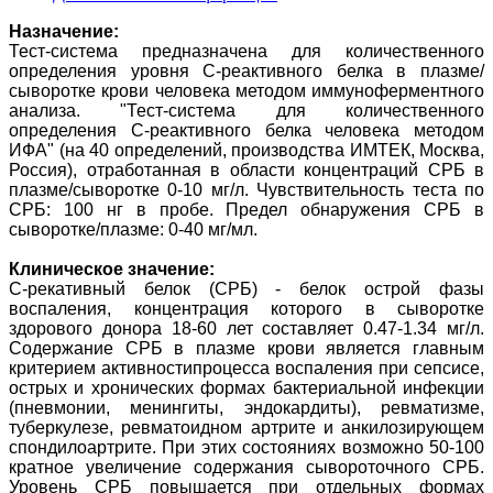
Назначение:
Тест-система предназначена для количественного
определения уровня С-реактивного белка в плазме/
сыворотке крови человека методом иммуноферментного
анализа. "Тест-система для количественного
определения С-реактивного белка человека методом
ИФА" (на 40 определений, производства ИМТЕК, Москва,
Россия), отработанная в области концентраций СРБ в
плазме/сыворотке 0-10 мг/л. Чувствительность теста по
СРБ: 100 нг в пробе. Предел обнаружения СРБ в
сыворотке/плазме: 0-40 мг/мл.
Клиническое значение:
С-рекативный белок (СРБ) - белок острой фазы
воспаления, концентрация которого в сыворотке
здорового донора 18-60 лет составляет 0.47-1.34 мг/л.
Содержание СРБ в плазме крови является главным
критерием активностипроцесса воспаления при сепсисе,
острых и хронических формах бактериальной инфекции
(пневмонии, менингиты, эндокардиты), ревматизме,
туберкулезе, ревматоидном артрите и анкилозирующем
спондилоартрите. При этих состояниях возможно 50-100
кратное увеличение содержания сывороточного СРБ.
Уровень СРБ повышается при отдельных формах