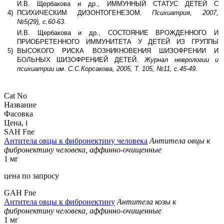
И.В. Щербакова и др., ИММУННЫЙ СТАТУС ДЕТЕЙ С
4)
ПСИХИЧЕСКИМ ДИЗОНТОГЕНЕЗОМ.
Психиатрия, 2007,
№5(29), с.60-63.
И.В. Щербакова и др., СОСТОЯНИЕ ВРОЖДЕННОГО И
ПРИОБРЕТЕННОГО ИММУНИТЕТА У ДЕТЕЙ ИЗ ГРУППЫ
5)
ВЫСОКОГО РИСКА ВОЗНИКНОВЕНИЯ ШИЗОФРЕНИИ И
БОЛЬНЫХ ШИЗОФРЕНИЕЙ ДЕТЕЙ.
Журнал неврологии и
психиатрии им. С.С.Корсакова, 2005, Т. 105, №11, с.45-49.
Cat No
Название
Фасовка
Цена,
i
SAH Fne
Антитела овцы к фибронектину человека
Антитела овцы к
фибронектину человека, аффинно-очищенные
1 мг
цена по запросу
GAH Fne
Антитела овцы к фибронектину
Антитела козы к
фибронектину человека, аффинно-очищенные
1 мг