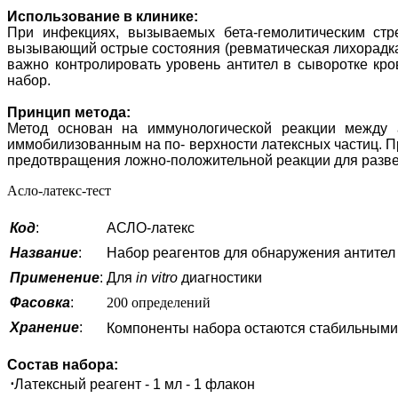
Использование в клинике:
При инфекциях, вызываемых бета-гемолитическим стре
вызывающий острые состояния (ревматическая лихорадка,
важно контролировать уровень антител в сыворотке кро
набор.
Принцип метода:
Метод основан на иммунологической реакции между а
иммобилизованным на по- верхности латексных частиц. П
предотвращения ложно-положительной реакции для разве
Асло-латекс-тест
Код
:
АСЛО-латекс
Название
:
Набор реагентов для обнаружения антител 
Применение
:
Для
in vitro
диагностики
Фасовка
:
200 определений
Хранение
:
Компоненты набора остаются стабильными в
Состав набора:
⋅
Латексный реагент - 1 мл - 1 флакон