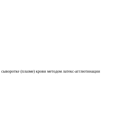
в сыворотке (плазме) крови методом латекс-агглютинации