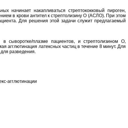
ных начинает накапливаться стрептококковый пироген,
ием в крови антител к стрептолизину О (АСЛО). При этом
пациента. Для решения этой задачи служит предлагаемый
 в сыворотке/плазме пациентов, и стрептолизином О,
я агглютинация латексных частиц в течение 8 минут. Для
 для разведения.
текс-агглютинации