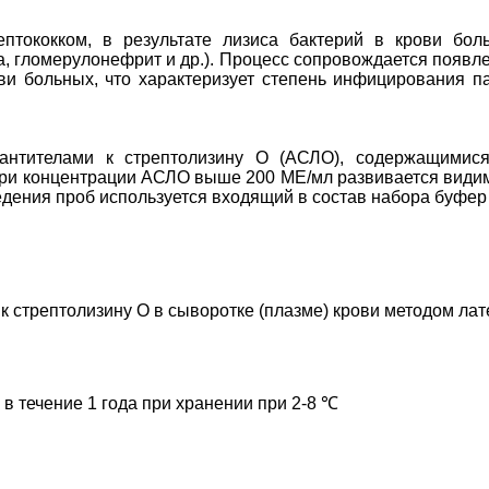
птококком, в результате лизиса бактерий в крови боль
 гломерулонефрит и др.). Процесс сопровождается появлен
ви больных, что характеризует степень инфицирования 
нтителами к стрептолизину О (АСЛО), содержащимися
ри концентрации АСЛО выше 200 МЕ/мл развивается видима
дения проб используется входящий в состав набора буфер
к стрептолизину О в сыворотке (плазме) крови методом ла
 течение 1 года при хранении при 2-8 ℃