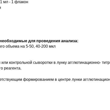
1 мл - 1 флакон
н
 необходимые для проведения анализа:
о объема на 5-50, 40-200 мкл
или контрольной сыворотки в лунку агглютинационно- титр
о реагента.
ветствующим формированием в центре лунки агглютинационн
азана без уче