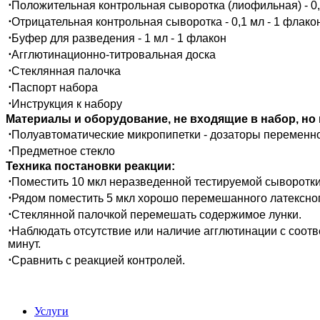
⋅
Положительная контрольная сыворотка (лиофильная) - 0,
⋅
Отрицательная контрольная сыворотка - 0,1 мл - 1 флако
⋅
Буфер для разведения - 1 мл - 1 флакон
⋅
Агглютинационно-титровальная доска
⋅
Стеклянная палочка
⋅
Паспорт набора
⋅
Инструкция к набору
Материалы и оборудование, не входящие в набор, но
⋅
Полуавтоматические микропипетки - дозаторы переменног
⋅
Предметное стекло
Техника постановки реакции:
⋅
Поместить 10 мкл неразведенной тестируемой сыворотки 
⋅
Рядом поместить 5 мкл хорошо перемешанного латексног
⋅
Стеклянной палочкой перемешать содержимое лунки.
⋅
Наблюдать отсутствие или наличие агглютинации с соот
минут.
⋅
Сравнить с реакцией контролей.
*цена ук
Услуги