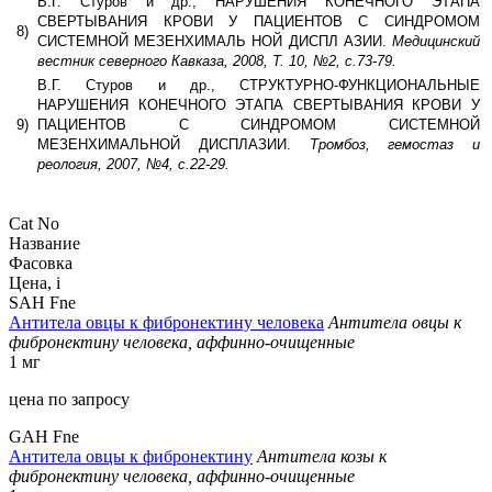
В.Г. Стуров и др., НАРУШЕНИЯ КОНЕЧНОГО ЭТАПА
СВЕРТЫВАНИЯ КРОВИ У ПАЦИЕНТОВ С СИНДРОМОМ
8)
СИСТЕМНОЙ МЕЗЕНХИМАЛЬ НОЙ ДИСПЛ АЗИИ.
Медицинский
вестник северного Кавказа, 2008, Т. 10, №2, с.73-79.
В.Г. Стуров и др., СТРУКТУРНО-ФУНКЦИОНАЛЬНЫЕ
НАРУШЕНИЯ КОНЕЧНОГО ЭТАПА СВЕРТЫВАНИЯ КРОВИ У
9)
ПАЦИЕНТОВ С СИНДРОМОМ СИСТЕМНОЙ
МЕЗЕНХИМАЛЬНОЙ ДИСПЛАЗИИ.
Тромбоз, гемостаз и
реология, 2007, №4, с.22-29.
Cat No
Название
Фасовка
Цена,
i
SAH Fne
Антитела овцы к фибронектину человека
Антитела овцы к
фибронектину человека, аффинно-очищенные
1 мг
цена по запросу
GAH Fne
Антитела овцы к фибронектину
Антитела козы к
фибронектину человека, аффинно-очищенные