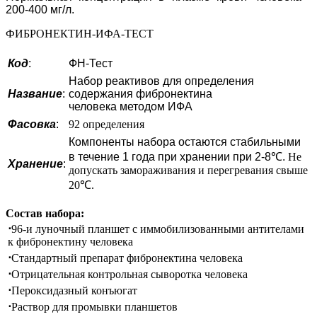
200-400 мг/л.
ФИБРОНЕКТИН-ИФА-ТЕСТ
Код
:
ФН-Тест
Набор реактивов для определения
Название
:
содержания фибронектина
человека методом ИФА
Фасовка
:
92 определения
Компоненты набора остаются стабильными
в течение 1 года при хранении при 2-8℃.
Не
Хранение
:
допускать замораживания и перегревания свыше
20℃.
Состав набора:
⋅
96-и луночный планшет с иммобилизованными антителами
к фибронектину человека
⋅
Стандартный препарат фибронектина человека
⋅
Отрицательная контрольная сыворотка человека
⋅
Пероксидазный конъюгат
⋅
Раствор для промывки планшетов