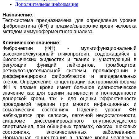
Дополнительная информация
Назначение:
Тест-система предназначена для определения уровня
фибронектина (ФН) в плазме/сыворотке крови человека
методом иммуноферментного анализа.
Клиническое значение:
Фибронектин (ФН) - мультифункциональный
высокомолекулярный гликопротеин, содержащийся в
биологических жидкостях и тканях и участвующий в
регуляции функций лейкоцитов, тромбоцитов,
ретикулоэндотелиальной системы, пролиферации и
дифференцировки фибробластов и эпидермальных
клеток. Определение концентрации растворимой формы
ФН в плазме крови имеет большое диагностическое
значение как для оценки нативности и полноценности
донорской крови, так и для оценки эффективности
проводимой терапии при многих инфекционных и
соматических состояниях. Падение уровня ФН
наблюдается при сепсисе, легочной недостаточности,
синдроме диссеминированного внутрисосудистого
свертывания, при обширных травмах, ожогах, шоковых
состояниях, злокачественных заболеваниях.
Нормальная концентрация в плазме крови человека -