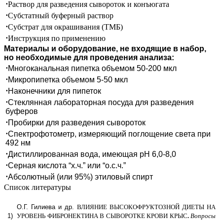
⋅
Раствор для разведения сывороток и конъюгата
⋅
Субстатный буферный раствор
⋅
Субстрат для окрашивания (ТМБ)
⋅
Инструкция по применению
Материалы и оборудование, не входящие в набор,
но необходимые для проведения анализа:
⋅
Многоканальная пипетка объемом 50-200 мкл
⋅
Микропипетка объемом 5-50 мкл
⋅
Наконечники для пипеток
⋅
Стеклянная лабораторная посуда для разведения
буферов
⋅
Пробирки для разведения сывороток
⋅
Спектрофотометр, измеряющий поглощение света при
492 нм
⋅
Дистиллированная вода, имеющая рН 6,0-8,0
⋅
Серная кислота “х.ч.” или “о.с.ч.”
⋅
Абсолютный (или 95%) этиловый спирт
Список литературы
О.Г. Гилиева и др.
ВЛИЯНИЕ ВЫСОКОФРУКТОЗНОЙ ДИЕТЫ НА
1)
УРОВЕНЬ ФИБРОНЕКТИНА В СЫВОРОТКЕ КРОВИ КРЫС
.
Вопросы