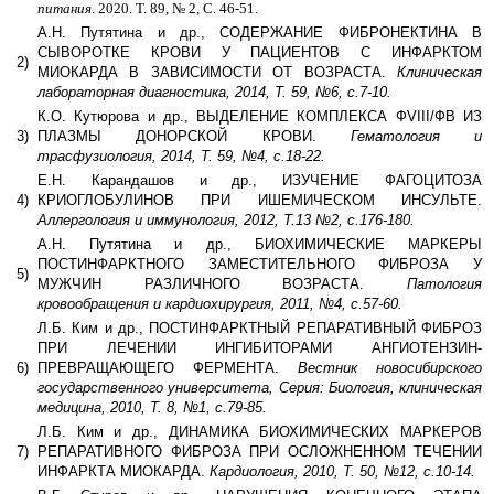
питания
. 2020. Т. 89, № 2, С. 46-51.
А.Н. Путятина и др., СОДЕРЖАНИЕ ФИБРОНЕКТИНА В
СЫВОРОТКЕ КРОВИ У ПАЦИЕНТОВ С ИНФАРКТОМ
2)
МИОКАРДА В ЗАВИСИМОСТИ ОТ ВОЗРАСТА.
Клиническая
лабораторная диагностика, 2014, Т. 59, №6, с.7-10.
К.О. Кутюрова и др., ВЫДЕЛЕНИЕ КОМПЛЕКСА ФVIII/ФВ ИЗ
3)
ПЛАЗМЫ ДОНОРСКОЙ КРОВИ.
Гематология и
трасфузиология, 2014, Т. 59, №4, с.18-22.
Е.Н. Карандашов и др., ИЗУЧЕНИЕ ФАГОЦИТОЗА
4)
КРИОГЛОБУЛИНОВ ПРИ ИШЕМИЧЕСКОМ ИНСУЛЬТЕ.
Аллергология и иммунология, 2012, Т.13 №2, с.176-180.
А.Н. Путятина и др., БИОХИМИЧЕСКИЕ МАРКЕРЫ
ПОСТИНФАРКТНОГО ЗАМЕСТИТЕЛЬНОГО ФИБРОЗА У
5)
МУЖЧИН РАЗЛИЧНОГО ВОЗРАСТА.
Патология
кровообращения и кардиохирургия, 2011, №4, с.57-60.
Л.Б. Ким и др., ПОСТИНФАРКТНЫЙ РЕПАРАТИВНЫЙ ФИБРОЗ
ПРИ ЛЕЧЕНИИ ИНГИБИТОРАМИ АНГИОТЕНЗИН-
6)
ПРЕВРАЩАЮЩЕГО ФЕРМЕНТА.
Вестник новосибирского
государственного университета, Серия: Биология, клиническая
медицина, 2010, Т. 8, №1, с.79-85.
Л.Б. Ким и др., ДИНАМИКА БИОХИМИЧЕСКИХ МАРКЕРОВ
7)
РЕПАРАТИВНОГО ФИБРОЗА ПРИ ОСЛОЖНЕННОМ ТЕЧЕНИИ
ИНФАРКТА МИОКАРДА.
Кардиология, 2010, Т. 50, №12, с.10-14.