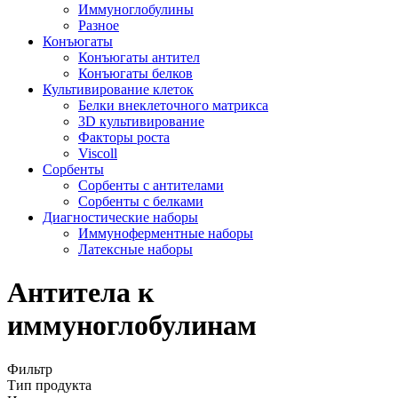
Иммуноглобулины
Разное
Конъюгаты
Конъюгаты антител
Конъюгаты белков
Культивирование клеток
Белки внеклеточного матрикса
3D культивирование
Факторы роста
Viscoll
Сорбенты
Сорбенты с антителами
Сорбенты c белками
Диагностические наборы
Иммуноферментные наборы
Латексные наборы
Антитела к
иммуноглобулинам
Фильтр
Тип продукта