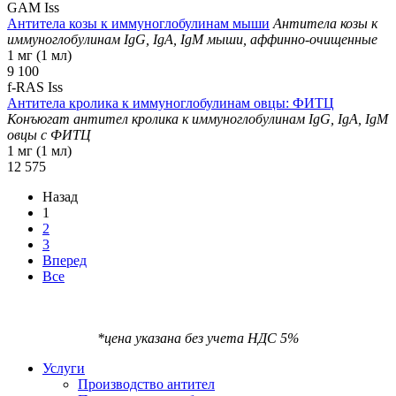
GAM Iss
Антитела козы к иммуноглобулинам мыши
Антитела козы к
иммуноглобулинам IgG, IgA, IgM мыши, аффинно-очищенные
1 мг (1 мл)
9 100
f-RAS Iss
Антитела кролика к иммуноглобулинам овцы: ФИТЦ
Конъюгат антител кролика к иммуноглобулинам IgG, IgA, IgM
овцы с ФИТЦ
1 мг (1 мл)
12 575
Назад
1
2
3
Вперед
Все
*цена указана без учета НДС 5%
Услуги
Производство антител