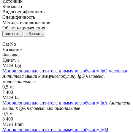
Источник
Конъюгат
Видоспецифичность
Специфичность
Методы использования
Область применения
Cat No
Название
Фасовка
Цена*,
i
MGH Igg
Моноклональные антитела к иммуноглобулину IgG человека
Антитела мыши к иммуноглобулину IgG человека,
моноклональные
0,5 мг
7 400
MGH Iaa
Моноклональные антитела к иммуноглобулину IgА
Антитела
мыши к IgA человека, моноклональные
0,5 мг
8 400
MGH Imm
Моноклональные антитела к иммуноглобулину IgM