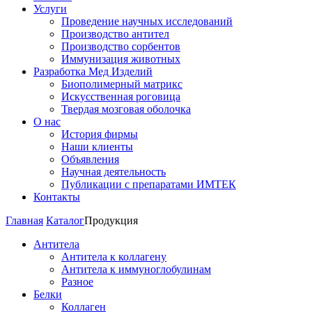
Услуги
Проведение научных исследований
Производство антител
Производство сорбентов
Иммунизация животных
Разработка Мед Изделий
Биополимерный матрикс
Искусственная роговица
Твердая мозговая оболочка
О нас
История фирмы
Наши клиенты
Объявления
Научная деятельность
Публикации с препаратами ИМТЕК
Контакты
Главная
Каталог
Продукция
Антитела
Антитела к коллагену
Антитела к иммуноглобулинам
Разное
Белки
Коллаген